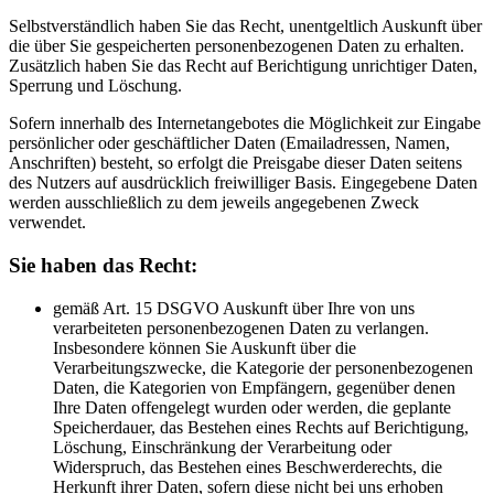
2
Bewirb Dich in unter 2 Minuten!
Selbstverständlich haben Sie das Recht, unentgeltlich Auskunft über
die über Sie gespeicherten personenbezogenen Daten zu erhalten.
3
Wir melden uns schnellstmöglich bei dir!
Zusätzlich haben Sie das Recht auf Berichtigung unrichtiger Daten,
Sperrung und Löschung.
💰
Überdurchschnittliches Gehalt!
Sofern innerhalb des Internetangebotes die Möglichkeit zur Eingabe
persönlicher oder geschäftlicher Daten (Emailadressen, Namen,
⭐
Top Benefits!
Anschriften) besteht, so erfolgt die Preisgabe dieser Daten seitens
des Nutzers auf ausdrücklich freiwilliger Basis. Eingegebene Daten
werden ausschließlich zu dem jeweils angegebenen Zweck
verwendet.
Sie haben das Recht:
gemäß Art. 15 DSGVO Auskunft über Ihre von uns
verarbeiteten personenbezogenen Daten zu verlangen.
Insbesondere können Sie Auskunft über die
Verarbeitungszwecke, die Kategorie der personenbezogenen
Daten, die Kategorien von Empfängern, gegenüber denen
Ihre Daten offengelegt wurden oder werden, die geplante
Speicherdauer, das Bestehen eines Rechts auf Berichtigung,
Löschung, Einschränkung der Verarbeitung oder
Widerspruch, das Bestehen eines Beschwerderechts, die
Herkunft ihrer Daten, sofern diese nicht bei uns erhoben