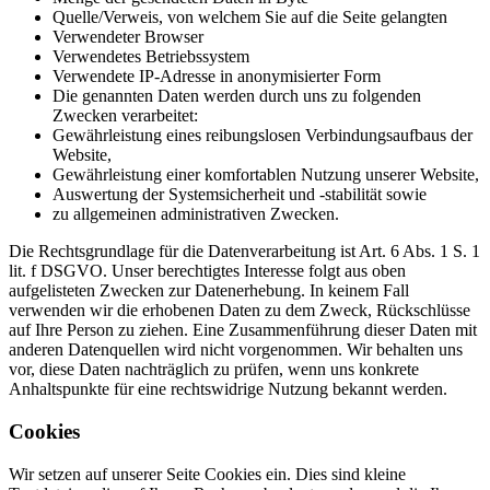
Quelle/Verweis, von welchem Sie auf die Seite gelangten
Verwendeter Browser
Verwendetes Betriebssystem
Verwendete IP-Adresse in anonymisierter Form
Die genannten Daten werden durch uns zu folgenden
Zwecken verarbeitet:
Gewährleistung eines reibungslosen Verbindungsaufbaus der
→
Medizinische/r Fachangestellte/r (MFA)
Website,
Gewährleistung einer komfortablen Nutzung unserer Website,
2.800 - 4.000 €
Vollzeit, Teilzeit
Auswertung der Systemsicherheit und -stabilität sowie
zu allgemeinen administrativen Zwecken.
Die Rechtsgrundlage für die Datenverarbeitung ist Art. 6 Abs. 1 S. 1
lit. f DSGVO. Unser berechtigtes Interesse folgt aus oben
aufgelisteten Zwecken zur Datenerhebung. In keinem Fall
verwenden wir die erhobenen Daten zu dem Zweck, Rückschlüsse
auf Ihre Person zu ziehen. Eine Zusammenführung dieser Daten mit
anderen Datenquellen wird nicht vorgenommen. Wir behalten uns
vor, diese Daten nachträglich zu prüfen, wenn uns konkrete
Anhaltspunkte für eine rechtswidrige Nutzung bekannt werden.
Cookies
Wir setzen auf unserer Seite Cookies ein. Dies sind kleine